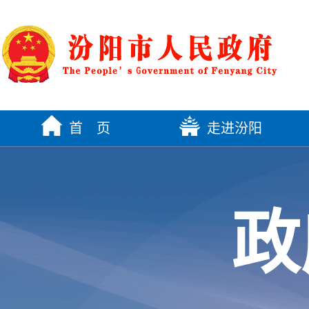
首 页
走进汾阳
政