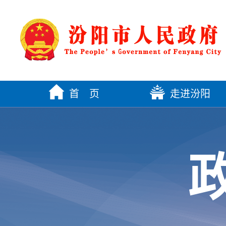
首 页
走进汾阳