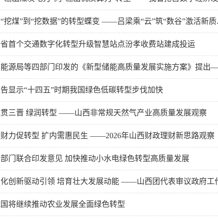
“挖煤”到“挖数据”的转型蝶变 ——吕梁乘“云”筑“数谷”激活新质..
全省首个交通数字化转型升级智慧站点汾孝收费站建成投运
能源局等四部门印发的《新型储能高质量发展实施方案》提出—— 到2
报告显示“十四五”时期我国绿色低碳转型步伐加快
气贯三晋 绿润转型 ——山西非常规天然气产业高质量发展观察
财力促转型 扩内需惠民生 ——2026年山西财政理财新思路观察
七部门联合印发意见 加快推动小水电绿色转型高质量发展
强化创新驱动引领 培育壮大发展动能 ——山西团代表审议政府工
我国将继续推动农业发展全面绿色转型