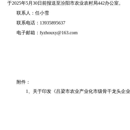
于
202
5
年
5
月
30
日前报送至
汾阳市
农业农村
局
442办公室
。
联系人：
任小雪
联系电话：
13935895637
电子邮箱：
fyzhouxy@163.com
附件：
1、
关于印发《吕梁市农业产业化市级骨干龙头企业认定