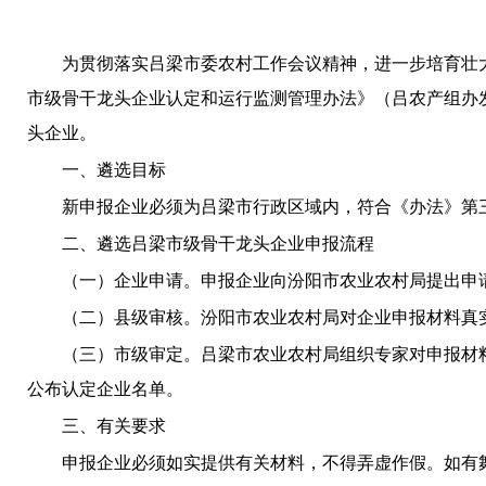
为贯彻落实
吕梁
市委
农村工作会议精神
，
进一步
培育
壮
市级
骨干龙头企业认定和运行监测管理办法》
（
吕
农
产组办
头企业。
一、
遴选目标
新
申报企业必须为
吕梁市
行政区域内，符合《办法》第
二、遴选
吕梁市
级骨干龙头企业申报流程
（一）
企业申请。
申报企业向
汾阳市农业农村局
提出申
（二）
县级审核。
汾阳市农业农村局
对企业申报材料真
（三）
市级审定。
吕梁
市
农业农村局组织专家对申报材
公布
认定
企业名单。
三、有关要求
申报
企业
必须
如实提供有关材料，不得弄虚作假。如
有