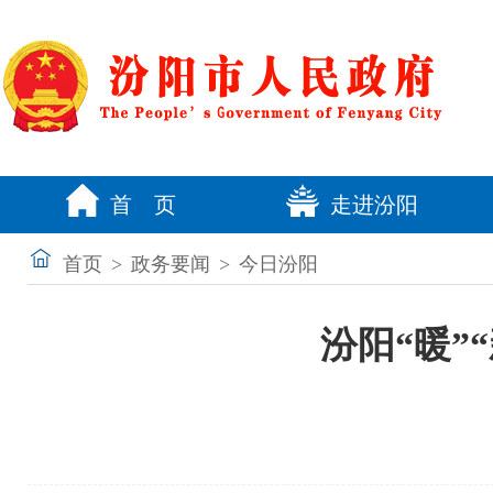
首 页
走进汾阳
首页
>
政务要闻
>
今日汾阳
汾阳“暖”