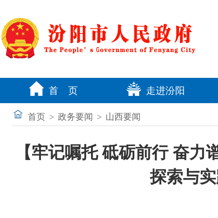
首 页
走进汾阳
首页
>
政务要闻
>
山西要闻
【牢记嘱托 砥砺前行 奋
探索与实