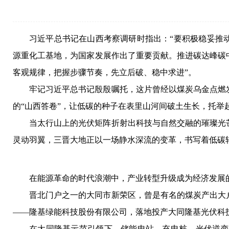
习近平总书记在山西考察调研时指出：“要积极稳妥推
源重化工基地，为国家发展作出了重要贡献。推进碳达峰碳
客观规律，把握步骤节奏，先立后破、稳中求进”。
牢记习近平总书记殷殷嘱托，这片曾经以煤炭乌金点燃
的“山西答卷”，让低碳的种子在表里山河间破土生长，托举
当太行山上的光伏矩阵折射出科技与自然交融的璀璨光
灵动羽翼，三晋大地正以一场静水深流的变革，书写着低碳
在能源革命的时代浪潮中，产业转型升级成为经济发展的优
晋北门户之一的大同市新荣区，曾是有名的煤炭产出大
——隆基绿能科技股份有限公司，落地投产大同隆基光伏科技
在大同隆基示范引领下，储能电站、充电桩、光伏逆变