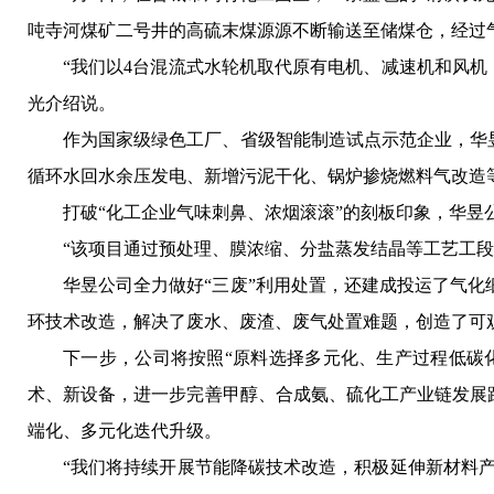
吨寺河煤矿二号井的高硫末煤源源不断输送至储煤仓，经过
“我们以4台混流式水轮机取代原有电机、减速机和风机，
光介绍说。
作为国家级绿色工厂、省级智能制造试点示范企业，华
循环水回水余压发电、新增污泥干化、锅炉掺烧燃料气改造
打破“化工企业气味刺鼻、浓烟滚滚”的刻板印象，华昱
“该项目通过预处理、膜浓缩、分盐蒸发结晶等工艺工段
华昱公司全力做好“三废”利用处置，还建成投运了气化细
环技术改造，解决了废水、废渣、废气处置难题，创造了可
下一步，公司将按照“原料选择多元化、生产过程低碳
术、新设备，进一步完善甲醇、合成氨、硫化工产业链发展
端化、多元化迭代升级。
“我们将持续开展节能降碳技术改造，积极延伸新材料