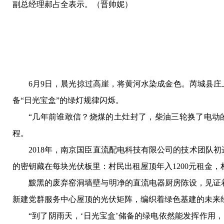
副总经理郝占全表示。（
晋帅妮
）
6月9日，晨光掠过高崖，将黄河水染成金色。芮城县庄
备“日光宝盒”的绿灯规律闪烁。
“几年前谁敢信？烧煤的土灶封了，柴油三轮换了电动的
程。
2018年，南京国臣直流配电科技有限公司的技术团队
的密钥藏在每块光伏板里：村民出租屋顶年入1200元租金
黢黑的废弃窑洞墙壁与明净的直流电器厨房陈设，见证
新建党群服务中心屋顶的光伏矩阵，编织着绿色基建的未来
“到了阴雨天，‘日光宝盒’储备的绿电依然能发挥作用