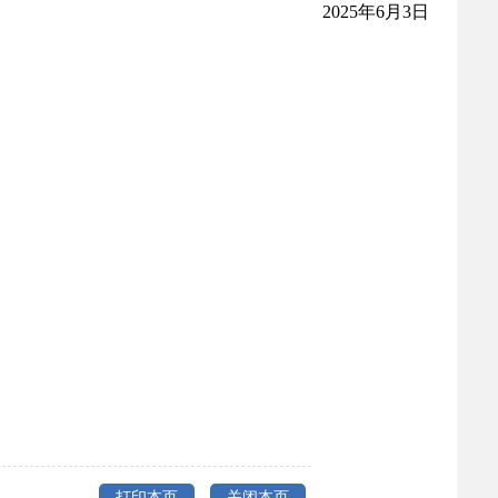
2025
年
6
月
3
日
打印本页
关闭本页