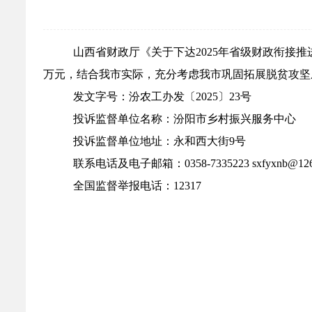
山西省财政厅《关于下达
2025
年省级财政衔接推
万元，结合我市实际，充分考虑我市巩固拓展脱贫攻坚
发文字号：
汾农工办发〔
2025
〕
23
号
投诉监督单位名称：汾阳市乡村振兴服务中心
投诉监督单位地址：永和西大街
9
号
联系电话及电子邮箱：
0358-7335223 sxfyxnb@12
全国监督举报电话：
12317