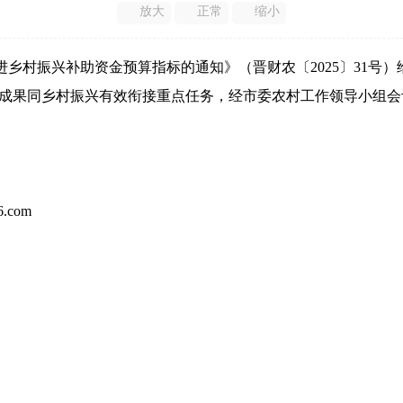
放大
正常
缩小
进乡村振兴补助资金预算指标的通知》（晋财农〔
2025
〕
31
号）
成果同乡村振兴有效衔接重点任务，经市委农村工作领导小组会
6.com