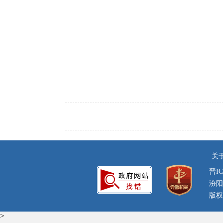
关
晋IC
汾阳
版权
>