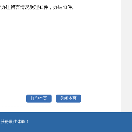
”办理留言情况受理43
件，办结43件。
打印本页
关闭本页
以获得最佳体验！